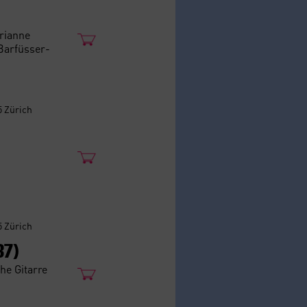
arianne
Barfüsser-
5 Zürich
5 Zürich
87)
he Gitarre