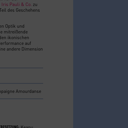
m
Iris Pauli & Co.
zu
Teil des Geschehens
en Optik und
ne mitreißende
den ikonischen
Performance auf
 eine andere Dimension
ompaigne Amourdanse
Keanu
BESETZUNG: