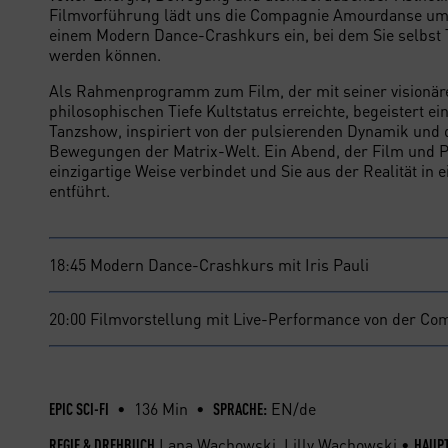
Filmvorführung lädt uns die Compagnie Amourdanse u
einem Modern Dance-Crashkurs ein, bei dem Sie selbst 
werden können.
Als Rahmenprogramm zum Film, der mit seiner visionär
philosophischen Tiefe Kultstatus erreichte, begeistert ei
Tanzshow, inspiriert von der pulsierenden Dynamik und 
Bewegungen der Matrix-Welt. Ein Abend, der Film und 
einzigartige Weise verbindet und Sie aus der Realität in
entführt.
18:45 Modern Dance-Crashkurs mit Iris Pauli
20:00 Filmvorstellung mit Live-Performance von der C
• 136 Min •
EN/de
EPIC SCI-FI
SPRACHE:
Lana Wachowski, Lilly Wachowski •
REGIE & DREHBUCH
HAUPT