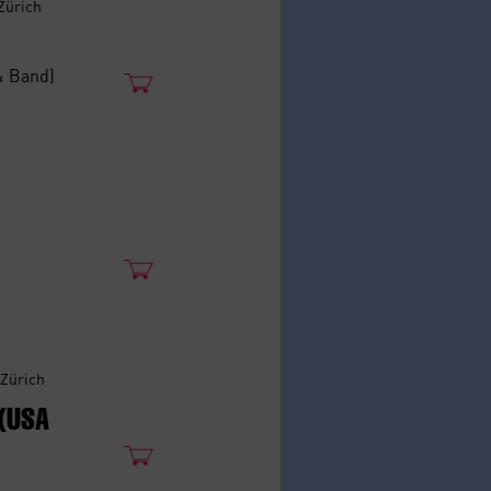
 Zürich
& Band)
 Zürich
 (USA