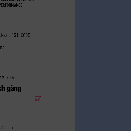
PERFORMANCE:
kstr. 151, 8005
IV
5 Zürich
ch gäng
5 Zürich