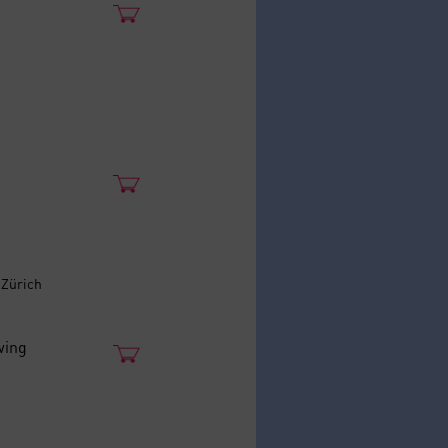
 Zürich
wing