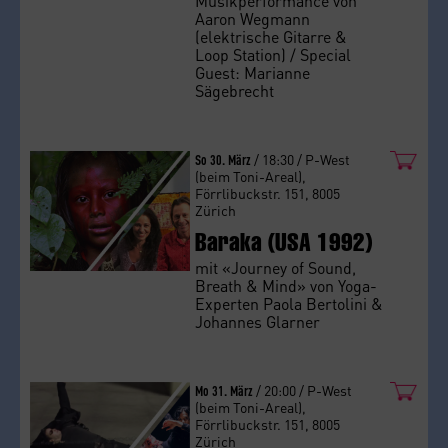
Musikperformance von
Aaron Wegmann
(elektrische Gitarre &
Loop Station) / Special
Guest: Marianne
Sägebrecht
So 30. März
/ 18:30 / P-West
(beim Toni-Areal),
Förrlibuckstr. 151, 8005
Zürich
Baraka (USA 1992)
mit «Journey of Sound,
Breath & Mind» von Yoga-
Experten Paola Bertolini &
Johannes Glarner
Mo 31. März
/ 20:00 / P-West
(beim Toni-Areal),
Förrlibuckstr. 151, 8005
Zürich