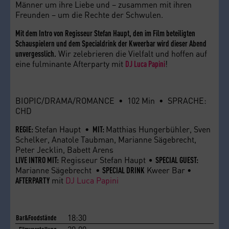
Männer um ihre Liebe und – zusammen mit ihren
Freunden – um die Rechte der Schwulen.
Mit dem Intro von Regisseur Stefan Haupt, den im Film beteiligten
Schauspielern und dem Specialdrink der Kweerbar wird dieser Abend
Wir zelebrieren die Vielfalt und hoffen auf
unvergesslich.
eine fulminante Afterparty mit
!
DJ Luca Papini
BIOPIC/DRAMA/ROMANCE • 102 Min • SPRACHE:
CHD
Stefan Haupt •
Matthias Hungerbühler, Sven
REGIE:
MIT:
Schelker, Anatole Taubman, Marianne Sägebrecht,
Peter Jecklin, Babett Arens
Regisseur Stefan Haupt
LIVE INTRO MIT:
• SPECIAL GUEST:
Marianne Sägebrecht •
Kweer Bar •
SPECIAL DRINK
mit
DJ Luca Papini
AFTERPARTY
18:30
Bar&Foodstände