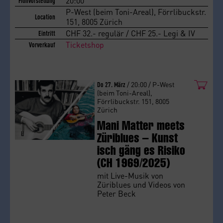
20:00
Filmvorstellung
P-West (beim Toni-Areal), Förrlibuckstr.
Location
151, 8005 Zürich
CHF 32.- regulär / CHF 25.- Legi & IV
Eintritt
Ticketshop
Vorverkauf
Do 27. März
/ 20:00 / P-West
(beim Toni-Areal),
Förrlibuckstr. 151, 8005
Zürich
Mani Matter meets
Züriblues – Kunst
isch gäng es Risiko
(CH 1969/2025)
mit Live-Musik von
Züriblues und Videos von
Peter Beck