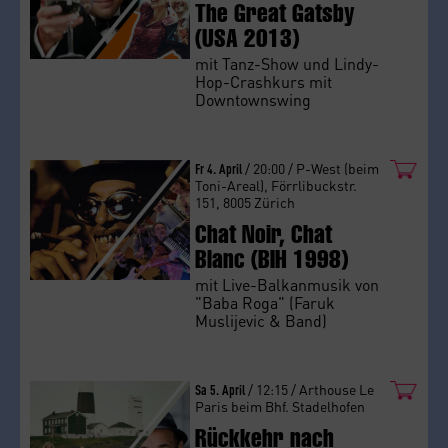
The Great Gatsby
(USA 2013)
mit Tanz-Show und Lindy-
Hop-Crashkurs mit
Downtownswing
Fr 4. April
/ 20:00 / P-West (beim
Toni-Areal), Förrlibuckstr.
151, 8005 Zürich
Chat Noir, Chat
Blanc (BIH 1998)
mit Live-Balkanmusik von
"Baba Roga" (Faruk
Muslijevic & Band)
Sa 5. April
/ 12:15 / Arthouse Le
Paris beim Bhf. Stadelhofen
Rückkehr nach