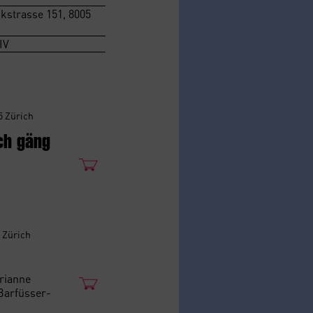
ckstrasse 151, 8005
IV
5 Zürich
ch gäng
5 Zürich
arianne
Barfüsser-