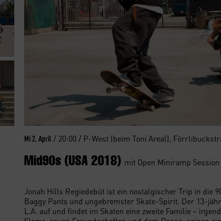
/ 20:00 / P-West (beim Toni Areal), Förrlibuckst
Mi 2. April
Mid90s (USA 2018)
mit Open Miniramp Session
Jonah Hills Regiedebüt ist ein nostalgischer Trip in die 
Baggy Pants und ungebremster Skate-Spirit. Der 13-jähr
L.A. auf und findet im Skaten eine zweite Familie – irge
Slams, rauen Freundschaften und dem Drang, seinen ei