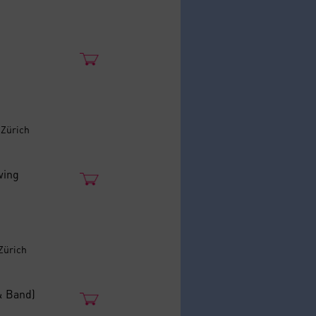
 Zürich
wing
 Zürich
& Band)