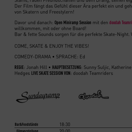
Der Film fängt das Gefühl dieser Ära perfekt ein und geh
von Skatern und Freestylern!
Davor und danach:
mit den
Open Miniramp Session
doodah Teamr
willkommen, mit oder ohne Board!
Bar & fette Sounds sorgen für die perfekte Skate-Night.
COME, SKATE & ENJOY THE VIBES!
COMEDY-DRAMA • SPRACHE: Ed
: Jonah Hill •
: Sunny Suljic, Katherin
REGIE
HAUPTBESETZUNG
Hedges
: doodah Teamriders
LIVE SKATE SESSION VON
18:30
Bar&Foodstände
20:00
Filmvorstellung