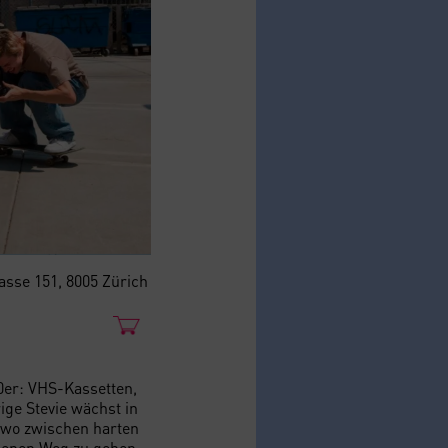
rasse 151, 8005 Zürich
90er: VHS-Kassetten,
ige Stevie wächst in
ndwo zwischen harten
genen Weg zu gehen.