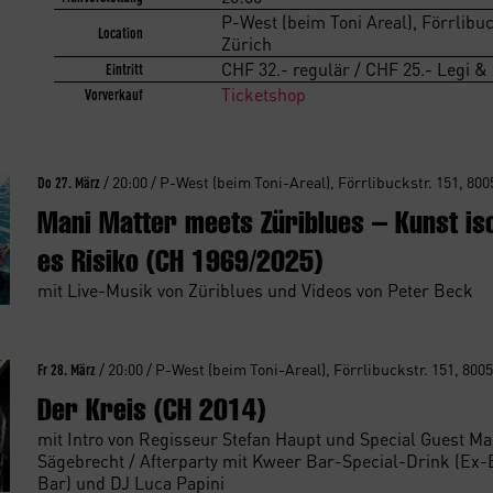
P-West (beim Toni Areal), Förrlibu
Location
Zürich
CHF 32.- regulär / CHF 25.- Legi & 
Eintritt
Ticketshop
Vorverkauf
Do 27. März
/ 20:00 / P-West (beim Toni-Areal), Förrlibuckstr. 151, 800
Mani Matter meets Züriblues – Kunst is
es Risiko (CH 1969/2025)
mit Live-Musik von Züriblues und Videos von Peter Beck
Fr 28. März
/ 20:00 / P-West (beim Toni-Areal), Förrlibuckstr. 151, 800
Der Kreis (CH 2014)
mit Intro von Regisseur Stefan Haupt und Special Guest M
Sägebrecht / Afterparty mit Kweer Bar-Special-Drink (Ex-
Bar) und DJ Luca Papini