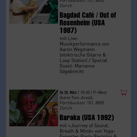
Förrlibuckstr. 151, 8005
Zürich
Bagdad Café / Out of
Rosenheim (USA
1987)
mit Live-
Musikperformance von
Aaron Wegmann
(elektrische Gitarre &
Loop Station) / Special
Guest: Marianne
Sägebrecht
So 30. März
/ 18:30 / P-West
(beim Toni-Areal),
Förrlibuckstr. 151, 8005
Zürich
Baraka (USA 1992)
mit «Journey of Sound,
Breath & Mind» von Yoga-
Experten Paola Bertolini &